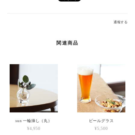
通報する
関連商品
sun 一輪挿し（丸）
ビールグラス
¥4,950
¥5,500